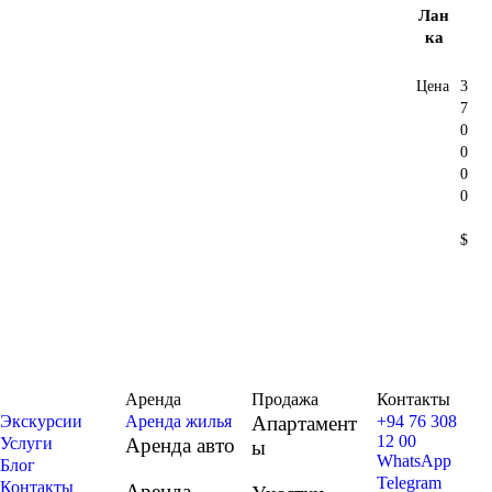
Лан
ка
Цена
3
7
0
0
0
0
$
Аренда
Продажа
Контакты
Экскурсии
Аренда жилья
Апартамент
+94 76 308
12 00
Услуги
Аренда авто
ы
WhatsApp
Блог
Telegram
Контакты
Аренда