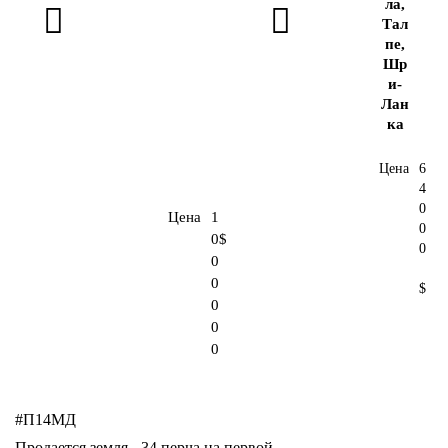
ла,
Тал
пе,
Шр
и-
Лан
ка
Цена
6
4
0
Цена
1
0
0
$
0
0
0
$
0
0
0
#П14МД
Продается земля - 34 перча на первой