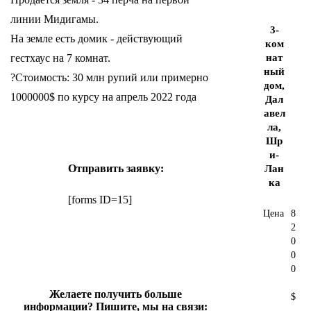
линии Мидигамы.
3-
На земле есть домик - действующий
ком
гестхаус на 7 комнат.
нат
ный
?Стоимость: 30 млн рупий или примерно
дом,
1000000$ по курсу на апрель 2022 года
Дал
авел
ла,
Шр
и-
Отправить заявку:
Лан
ка
[forms ID=15]
Цена
8
2
0
0
0
Желаете получить больше
$
информации? Пишите, мы на связи: