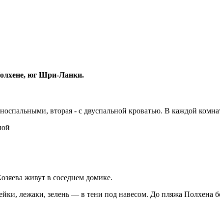
Полхене, юг Шри-Ланки.
носпальными, вторая - с двуспальной кроватью. В каждой комнат
ной
Хозяева живут в соседнем домике.
мейки, лежаки, зелень — в тени под навесом. До пляжа Полхена б