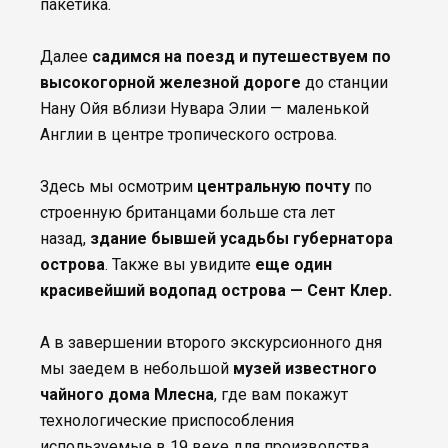
пакетика.
Далее
садимся на поезд и путешествуем по
высокогорной железной дороге
до станции
Нану Ойя вблизи Нувара Элии — маленькой
Англии в центре тропического острова.
Здесь мы осмотрим
центральную почту
по
строенную британцами больше ста лет
назад,
здание бывшей усадьбы губернатора
острова
. Также вы увидите
еще один
красивейший водопад острова — Сент Клер.
А в завершении второго экскурсионного дня
мы заедем в небольшой
музей известного
чайного дома Млесна
, где вам покажут
технологические приспособления
используемые в 19 веке для производства