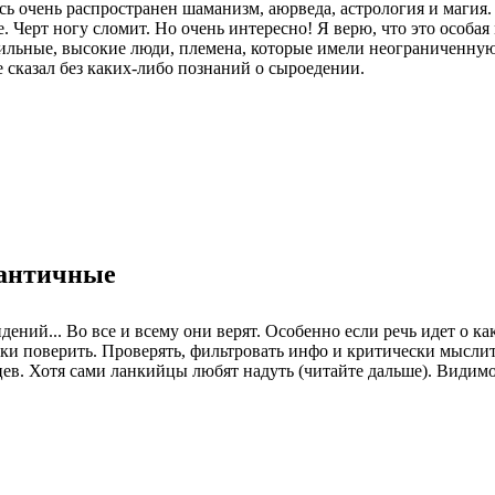
есь очень распространен шаманизм, аюрведа, астрология и магия
 Черт ногу сломит. Но очень интересно! Я верю, что это особая 
сильные, высокие люди, племена, которые имели неограниченну
 сказал без каких-либо познаний о сыроедении.
мантичные
ений... Во все и всему они верят. Особенно если речь идет о к
ки поверить. Проверять, фильтровать инфо и критически мыслит
в. Хотя сами ланкийцы любят надуть (читайте дальше). Видимо 