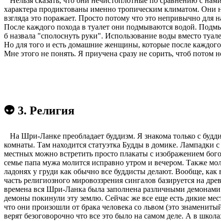
Нельзя сказать, что они нечистоплотные по сравнению с нами
характера продиктованы именно тропическим климатом. Они ник
взгляда это поражает. Просто потому что это непривычно для н
После каждого похода в туалет они подмываются водой. Подмы
б назвала "сполоснуть руки". Использование воды вместо туале
Но для того и есть домашние женщины, которые после каждого 
Мне этого не понять. Я приучена сразу не сорить, чтоб потом 
👽 3. Религия
На Шри-Ланке преобладает буддизм. Я знакома только с буддис
комнаты. Там находится статуэтка Будды в домике. Лампадки 
местных можно встретить просто плакаты с изображением богов
семье папа мужа молится исправно утром и вечером. Также мол
ладонях у груди как обычно все буддисты делают. Вообще, как 
часть религиозного мировоззрения сингалов базируется на дре
времена вся Шри-Ланка была заполнена различными демонами.
демоны покинули эту землю. Сейчас же все еще есть дикие мест
что они произошли от брака человека со львом (это знамениты
верят безоговорочно что все это было на самом деле. А в шко