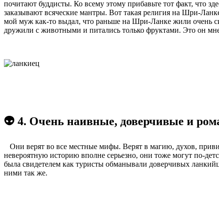
почитают буддисты. Ко всему этому прибавьте тот факт, что зд
заказывают всяческие мантры. Вот такая религия на Шри-Ланке.
мой муж как-то выдал, что раньше на Шри-Ланке жили очень 
дружили с животными и питались только фруктами. Это он мне
👽 4. Очень наивные, доверчивые и ро
Они верят во все местные мифы. Верят в магию, духов, привид
невероятную историю вполне серьезно, они тоже могут по-детс
была свидетелем как туристы обманывали доверчивых ланкийце
ними так же.