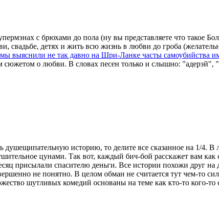
мэнах с брюхами до пола (ну вы представляете что такое Болл
ви, свадьбе, детях и жить всю жизнь в любви до гроба (желател
 мы выяснили не так давно на Шри-Ланке часты самоубийства и
южетом о любви. В словах песен только и слышно: "адерэй", "а
душещипательную историю, то делите все сказанное на 1/4. В лу
ушительное цунами. Так вот, каждый бич-бой расскажет вам как
сяц присылали спасителю деньги. Все истории похожи друг на др
овершенно не понятно. В целом обман не считается тут чем-то си
жество шутливых комедий основаны на теме как кто-то кого-то 