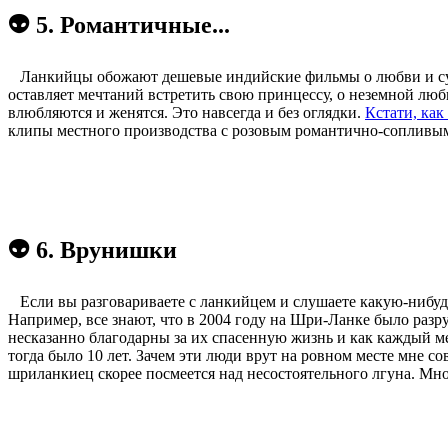
👽 5. Романтичные...
Ланкийцы обожают дешевые индийские фильмы о любви и супер
оставляет мечтаний встретить свою принцессу, о неземной люб
влюбляются и женятся. Это навсегда и без оглядки.
Кстати, как
клипы местного производства с розовым романтично-сопливым с
👽 6. Врунишки
Если вы разговариваете с ланкийцем и слушаете какую-нибудь 
Например, все знают, что в 2004 году на Шри-Ланке было разр
несказанно благодарны за их спасенную жизнь и как каждый ме
тогда было 10 лет. Зачем эти люди врут на ровном месте мне с
шриланкиец скорее посмеется над несостоятельного лгуна. Мно