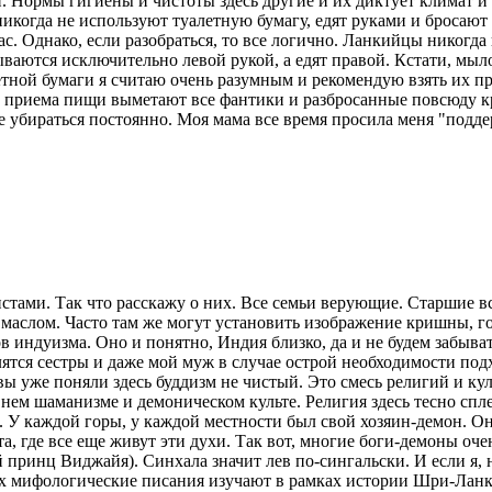
. Нормы гигиены и чистоты здесь другие и их диктует климат 
огда не используют туалетную бумагу, едят руками и бросают му
ас. Однако, если разобраться, то все логично. Ланкийцы никогд
ваются исключительно левой рукой, а едят правой. Кстати, мыл
тной бумаги я считаю очень разумным и рекомендую взять их при
приема пищи выметают все фантики и разбросанные повсюду крош
не убираться постоянно. Моя мама все время просила меня "подде
тами. Так что расскажу о них. Все семьи верующие. Старшие все
с маслом. Часто там же могут установить изображение кришны, 
 индуизма. Оно и понятно, Индия близко, да и не будем забыва
ятся сестры и даже мой муж в случае острой необходимости подх
вы уже поняли здесь буддизм не чистый. Это смесь религий и кул
внем шаманизме и демоническом культе. Религия здесь тесно спл
 У каждой горы, у каждой местности был свой хозяин-демон. О
а, где все еще живут эти духи. Так вот, многие боги-демоны оч
й принц Виджайя). Синхала значит лев по-сингальски. И если я
лах мифологические писания изучают в рамках истории Шри-Ланк