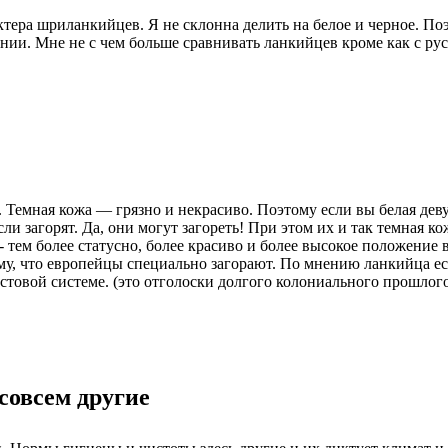
ра шриланкийцев. Я не склонна делить на белое и черное. Поэт
внении. Мне не с чем больше сравнивать ланкийцев кроме как с ру
Темная кожа — грязно и некрасиво. Поэтому если вы белая дев
сли загорят. Да, они могут загореть! При этом их и так темная к
тем более статусно, более красиво и более высокое положение в
у, что европейцы специально загорают. По мнению ланкийца есл
товой системе. (это отголоски долгого колониального прошлого)
совсем другие