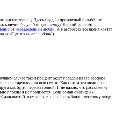
ивудское муви...). Здесь каждый прожженый бич-бой не
ьно, конечно белую богатую немку). Ланкийцы легко
менно от неразделенной любви.
А в автобусах все время крутят
дэрэй" (что значит "любовь").
чшем случае такой процент будет правдой из его рассказа.
 он спас старушку или всю семью. Как потом эти люди были
уга как будто пересказ одной. И не важно, что рассказчику
льно плохим и не порицается. Если обман очевиден -
обманывает. Это смешно, так как очень близко местному люду.