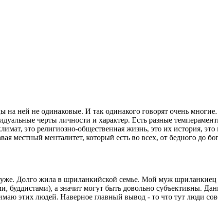
 на ней не одинаковые. И так одинакого говорят очень многие. 
идуальные черты личности и характер. Есть разные темперамент
лимат, это религиозно-общественная жизнь, это их история, это
вая местный менталитет, который есть во всех, от бедного до бо
уже. Долго жила в шриланкийской семье. Мой муж шриланкиец и 
, буддистами), а значит могут быть довольно субъективны. Данн
маю этих людей. Наверное главный вывод - то что тут люди сов