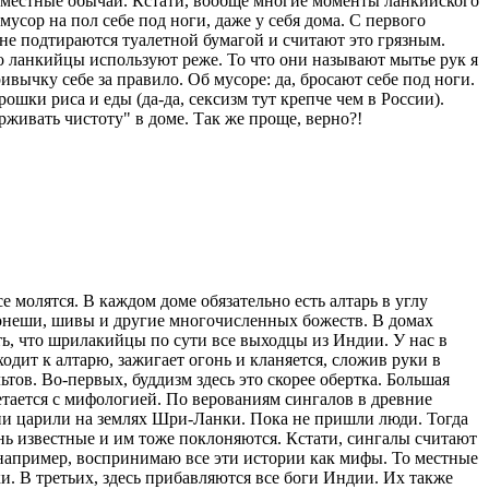
и местные обычаи. Кстати, вообще многие моменты ланкийского
сор на пол себе под ноги, даже у себя дома. С первого
а не подтираются туалетной бумагой и считают это грязным.
о ланкийцы используют реже. То что они называют мытье рук я
вычку себе за правило. Об мусоре: да, бросают себе под ноги.
ки риса и еды (да-да, сексизм тут крепче чем в России).
рживать чистоту" в доме. Так же проще, верно?!
 молятся. В каждом доме обязательно есть алтарь в углу
гонеши, шивы и другие многочисленных божеств. В домах
ть, что шрилакийцы по сути все выходцы из Индии. У нас в
одит к алтарю, зажигает огонь и кланяется, сложив руки в
ьтов. Во-первых, буддизм здесь это скорее обертка. Большая
етается с мифологией. По верованиям сингалов в древние
ни царили на землях Шри-Ланки. Пока не пришли люди. Тогда
ень известные и им тоже поклоняются. Кстати, сингалы считают
, например, воспринимаю все эти истории как мифы. То местные
и. В третьих, здесь прибавляются все боги Индии. Их также