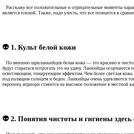
Расскажу все положительные и отрицательные моменты характе
является плохой. Также, надо учесть, что все познается в сра
👽 1. Культ белой кожи
По мнению шриланкийцев белая кожа — это красиво и чисто. 
будут стараться потрогать это на удачу. Ланкийцы огорчаются е
осветляющим, тонирующим эффектом. Чем более светлая кожа - 
под палящим солнцем и беден. Ланкийцы очень удивляются том
европеец априори ставится на высокое положение в местной кас
👽 2. Понятия чистоты и гигиены здесь 